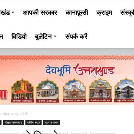
ाखंड
आपकी सरकार
कानाफ़ूसी
क्राइम
संस्कृ
जन
विडियो
बुलेटिन
संपर्क करें
क बेहतर बनाई जायेगी:...
बोलता उत्तराखंड
ब्रेकिंग न्यूज़
मुख्य समाचार