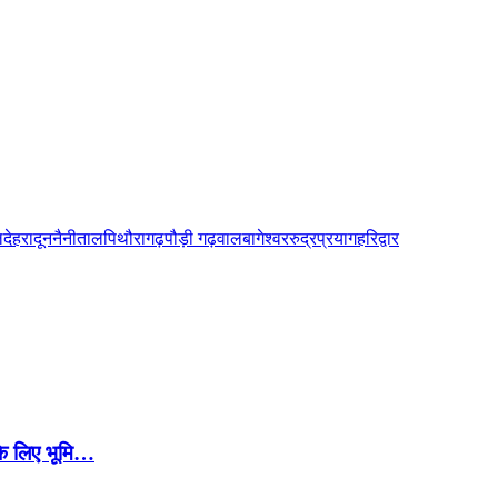
ल
देहरादून
नैनीताल
पिथौरागढ़
पौड़ी गढ़वाल
बागेश्वर
रुद्रप्रयाग
हरिद्वार
स के लिए भूमि…