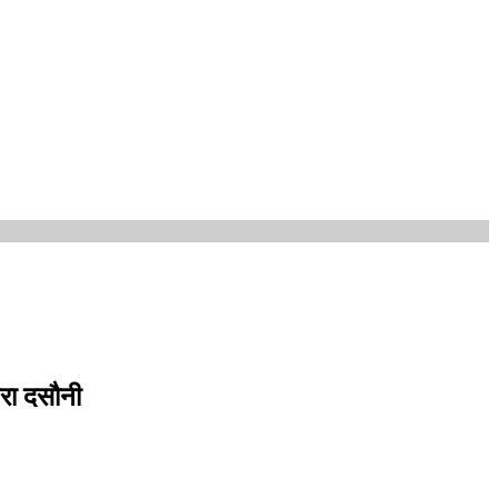
हरा दसौनी