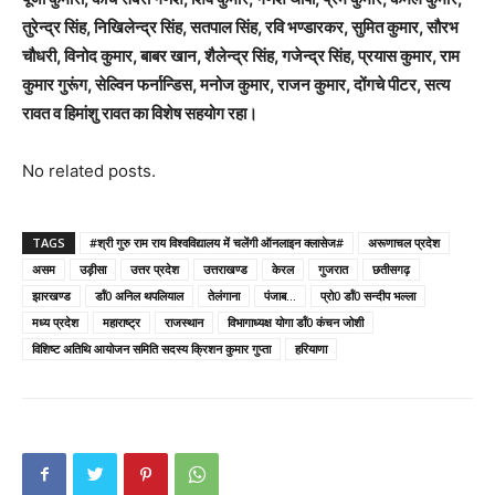
तुरेन्द्र सिंह, निखिलेन्द्र सिंह, सतपाल सिंह, रवि भण्डारकर, सुमित कुमार, सौरभ
चौधरी, विनोद कुमार, बाबर खान, शैलेन्द्र सिंह, गजेन्द्र सिंह, प्रयास कुमार, राम
कुमार गुरूंग, सेल्विन फर्नान्डिस, मनोज कुमार, राजन कुमार, दोंगचे पीटर, सत्य
रावत व हिमांशु रावत का विशेष सहयोग रहा।
No related posts.
TAGS
#श्री गुरु राम राय विश्वविद्यालय में चलेंगी ऑनलाइन क्लासेज#
अरूणाचल प्रदेश
असम
उड़़ीसा
उत्तर प्रदेश
उत्तराखण्ड
केरल
गुजरात
छतीसगढ़
झारखण्ड
डॉं0 अनिल थपलियाल
तेलंगाना
पंजाब...
प्रो0 डॉं0 सन्दीप भल्ला
मध्य प्रदेश
महाराष्ट्र
राजस्थान
विभागाध्यक्ष योगा डॉं0 कंचन जोशी
विशिष्ट अतिथि आयोजन समिति सदस्य क्रिशन कुमार गुप्ता
हरियाणा