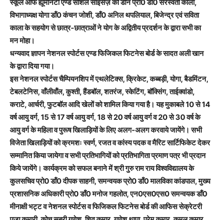
स्कूल ऑफ ह्यूमेनिटी एण्ड सोशल साइंसेज़ की डीन प्रो0 डॉं0 सरस्वती काला,
विभागाध्यक्ष योगा डॉं0 कंचन जोशी, डॉं0 अनिल थपलियाल, बिजेन्द्र एवं सविता
काला के सहयोग से छात्र-छात्राओं ने योग के अद्वितीय प्रदर्शन के द्वारा सभी का
मन मोहा।
धन्यवाद ज्ञापन नेशनल स्पोर्टस एण्ड फिजिकल फिटनेस बोर्ड के सादत अली खान
के द्वारा दिया गया।
इस नेशनल स्पोर्टस चैम्पियनशिप में एथलेटिक्स, क्रिकेट, कब्बड़ी, योगा, बैडमिंटन,
टेबलटेनिस, वॉंलीवॉंल, कुश्ती, हैंडबॉल, शतरंज, स्केटिंग, बॉक्सिंग, ताईक्वांडो,
कराटे, आर्चरी, फुटबॉल आदि खेलों को शामिल किया गया है। यह मुकाबले 10 से 14
वर्ष आयु वर्ग, 15 से 17 वर्ष आयु वर्ग, 18 से 20 वर्ष आयु वर्ग व 20 से 30 वर्ष के
आयु वर्ग के महिला व पुरूष खिलाड़ियों के लिए अलग-अलग करवाये जायेंगे। सभी
विजेता खिलाड़ियों को क्रमशः स्वर्ण, रजत व कांस्य पदक व मैरिट सार्टिफिकेट देकर
सम्मानित किया जायेगा व सभी प्रतिभागियों को प्रतिभागिता प्रमाण पत्र भी प्रदान
किये जायेंगे। कार्यक्रम को सफल बनाने में श्री गुरु राम राय विश्वविद्यालय के
कुलसचिव प्रो0 डॉं0 दीपक साहनी, समन्वयक प्रो0 डॉं0 मालविका कांडपाल, मुख्य
प्रशासनिक अधिकारी प्रो0 डॉं0 मनोज गहलोत, एन0एस0एस0 समन्वयक डॉं0
मीनाक्षी भट्ट व नेशनल स्पोर्टस व फिजिकल फिटनेस बोर्ड की आफिस सेक्रेटरी
पूजा कुमारी, कोच सबरी गणेश, शिव कुमार, गणेश थापा, प्रेम कुमार, कमल कुमार,