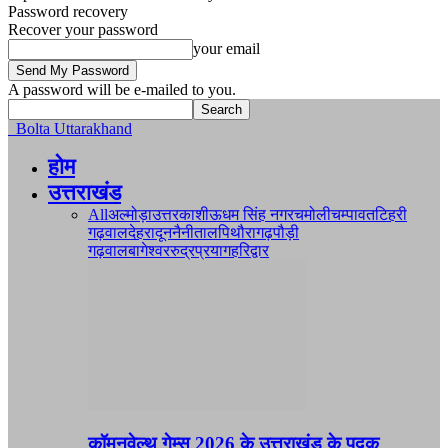
Password recovery
Recover your password
your email
A password will be e-mailed to you.
Bolta Uttarakhand
होम
उत्तराखंड
All
अल्मोड़ा
उत्तरकाशी
ऊधम सिंह नगर
चमोली
चम्पावत
टिहरी
गढ़वाल
देहरादून
नैनीताल
पिथौरागढ़
पौड़ी
गढ़वाल
बागेश्वर
रुद्रप्रयाग
हरिद्वार
कॉमनवेल्थ गेम्स 2026 के उत्तराखंड के पदक