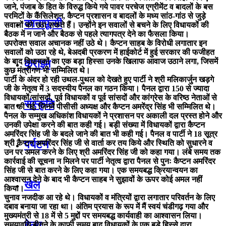
जाने, पंजाब के हित के विरुद्ध किये गये पावर परचेज एग्रीमेंट व बादलों के बस
परमिटों के कैंसिलेशन, कैप्टन प्रशासन व बादलों के मध्य सांठ-गांठ से जुड़े
कानाफ़ूसी
सवालों को उठा सकते हैं। उन्होंने इन सवालों से बचने के लिए विधायकों की
बैठक में न जाने और बैठक से पहले त्यागपत्र देने का फैसला किया।
उपरोक्त सवाल अचानक नहीं उठे थे। कैप्टन साहब के विरोधी लगातार इन
सवालों को उठा रहे थे, बेअदबी प्रकरण में हाईकोर्ट में हुई सरकार की फजीहत
के बाद विधायकों का एक बड़ा हिस्सा उनके खिलाफ आवाज उठाने लगा, जिसमें
क्राइम
कुछ मंत्रीगण भी सम्मिलित थे।
पार्टी के अंदर हो रही उथल-पुथल को देखते हुए पार्टी ने श्री मलिकार्जुन खड़गे
जी के नेतृत्व में 3 सदस्यीय पैनल का गठन किया। पैनल द्वारा 150 से ज्यादा
विधायकों/सांसदों, पूर्व विधायकों व पूर्व सांसदों और कांग्रेस के वरिष्ठ नेताओं से
संस्कृति
बात की गई, जिनमें पीसीसी अध्यक्ष और कैप्टन अमरेंद्र सिंह भी सम्मिलित थे।
पैनल के सम्मुख अधिकांश विधायकों ने प्रशासन पर अकाली दल प्रस्त होने और
उनकी उपेक्षा करने की बात कही गई। बड़ी संख्या में विधायकों द्वारा कैप्टन
अमरिंदर सिंह जी के बदले जाने की बात भी कही गई। पैनल व पार्टी ने 18 सूत्र
पर्यटन
श्री कैप्टन अमरिंदर सिंह जी से वार्ता कर तय किये और स्थिति को सुधारने व
उन पर अमल करने के लिए श्री अमरिंदर सिंह जी को कहा गया। लंबे समय तक
कार्रवाई की सूचना न मिलने पर पार्टी नेतृत्व द्वारा पैनल से पुनः कैप्टन अमरिंदर
सिंह जी से बात करने के लिए कहा गया। एक समयबद्ध क्रियान्वयन का
आश्वासन देने के बाद भी कैप्टन साहब ने सुझावों के ऊपर कोई अमल नहीं
खेल
किया।
चुनाव नजदीक आ रहे थे। विधायकों व मंत्रियों द्वारा लगातार परिवर्तन के लिए
दबाव बनाया जा रहा था। अंतिम प्रयास के रूप में मैं स्वयं चंडीगढ़ गया और
मुख्यमंत्री से 18 में से 5 मुद्दों पर समयबद्ध कार्यवाही का आश्वासन लिया।
हेल्थ
समयावधि बीतने के काफी समय बाद विधायकों के एक बड़े हिस्से द्वारा