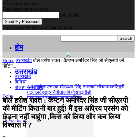
Password recovery
Recover your password
your email
A password will be e-mailed to you.
होम
Home
उत्तराखंड
बोले हरीश रावत : कैप्टन अमरिंदर सिंह जी सीएलपी की
मीटिंग...
उत्तराखंड
उत्तराखंड
विडियो
All
अल्मोड़ा
उत्तरकाशी
ऊधम सिंह नगर
चमोली
चम्पावत
टिहरी
बोलता उत्तराखंड
गढ़वाल
देहरादून
नैनीताल
पिथौरागढ़
पौड़ी
Bolta
गढ़वाल
बागेश्वर
रुद्रप्रयाग
हरिद्वार
बोले हरीश रावत : कैप्टन अमरिंदर सिंह जी सीएलपी
की मीटिंग कितनी बार हुई! मैं इस अप्रिय प्रसंग को
छेड़ना नहीं चाहूंगा ,किस को लिया और कब लिया
Uttarakhand
विश्वास में ?