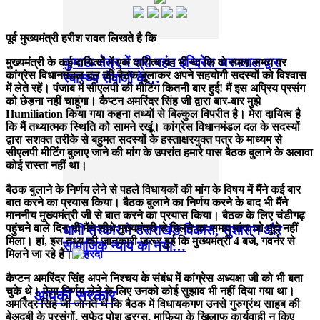
पूर्व मुख्यमंत्री हरीश रावत लिखते है कि
कुमाऊं क्षेत्र में श्री महंत इन्दिरेश अस्पताल द्वारा
मुख्यमंत्री के कई दायित्वों में एक दायित्व यह भी था कि वो समय-समय पर
कांग्रेस विधानमंडल दल की बैठक बुलाकर अपने सहयोगी सदस्यों को विश्वास
स्वास्थ्य सेवाओं के…
में लेते रहें। पंजाब में सीएलपी की मीटिंग कितनी बार हुई! मैं इस अप्रिय प्रसंग
को छेड़ना नहीं चाहूंगा। कैप्टन अमरिंदर सिंह जी द्वारा बार-बार मुझे
Humiliation किया गया कहना तथ्यों से बिल्कुल विपरीत है। मेरा दायित्व है
कि मैं तथ्यात्मक स्थिति को सामने रखूं। कांग्रेस विधानमंडल दल के सदस्यों
द्वारा सशक्त तरीके से बहुमत सदस्यों के हस्ताक्षरयुक्त पत्र के माध्यम से
सीएलपी मीटिंग बुलाए जाने की मांग के उपरांत हमारे पास बैठक बुलाने के अलावा
कोई रास्ता नहीं था।
बैठक बुलाने के निर्णय लेने से पहले विधायकों की मांग के विषय में मैंने कई बार
बात करने का प्रयास किया। बैठक बुलाने का निर्णय करने के बाद भी मैंने
माननीय मुख्यमंत्री जी से बात करने का प्रयास किया। बैठक के लिए चंडीगढ़
पहुंचने वाले दिन भी मैंने सीधे मुख्यमंत्री से मिलने का समय मांगा जो मुझे नहीं
धामी सरकार मे उत्तराखंड विकास, सुशासन और
मिला। हां, इस तथ्य की जानकारी जरूर हुई कि मुख्यमंत्री 4 बजे, गवर्नर से
सामाजिक न्याय का नया…
मिलने जा रहे हैं।
कैप्टन अमरिंदर सिंह अपने निश्चय के संबंध में कांग्रेस अध्यक्षा जी को भी बता
चुके थे। ऐसा निर्णय लेने के लिए उनको कोई सुझाव भी नहीं दिया गया था।
आपकी सरकार
अमरिंदर सिंह जी जानते थे कि बैठक में विधायकगण उनसे गुरुग्रंथ साहब की
बेअदबी के प्रसंगों, सफेद पोश ड्रग्स, माफिया के खिलाफ कार्यवाही न किए