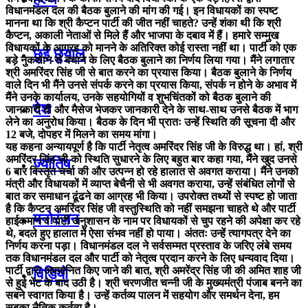
विधानमंडल दल की बैठक बुलाने की मांग की गई। इन विधायकों का स्पष्ट
मानना था कि श्री कैप्टन पार्टी की जीत नहीं चाहते? उन्हें शंका थी कि श्री
कैप्टन, अकाली नेताओं से मिले हैं और भाजपा के दबाव में हैं। हमारे सम्मुख
विधायकों के आग्रह को मानने के अतिरिक्त कोई रास्ता नहीं था। पार्टी को एक
छुई छुयाल
बड़े नुकसान से बचाने के लिए बैठक बुलाने का निर्णय लिया गया। मैंने लगातार
श्री अमरिंदर सिंह जी से बात करने का प्रयास किया। बैठक बुलाने के निर्णय
वाले दिन भी मैंने उनसे संपर्क करने का प्रयास किया, संपर्क न होने के अभाव में
मैंने उनके कार्यालय, उनके सहयोगियों व शुभचिंतकों को बैठक बुलाने की
देश
जानकारी दी और मैसेज भेजकर जानकारी देने के साथ-साथ उनसे बैठक में भाग
लेने का अनुरोध किया। बैठक के दिन भी प्रातः उन्हें स्थिति की सूचना दी और
12 बजे, दोपहर में मिलने का समय मांगा।
यह कहना अन्यायपूर्ण है कि पार्टी नेतृत्व अमरिंदर सिंह जी के विरुद्ध था। हां, श्री
अमरिंदर सिंह जी को स्थिति सुधारने के लिए बहुत बार कहा गया, मैंने खुद उनसे
ज्योतिष
6 बार विस्तृत चर्चा की और उत्पन्न हो रहे हालात से अवगत कराया। मैंने उनको
मंत्री और विधायकों में व्याप्त बेचैनी से भी अवगत कराया, उन्हें संबंधित लोगों से
बात कर समाधान ढूंढने का आग्रह भी किया। उपरोक्त तथ्यों से स्पष्ट हो जाता
है कि कैप्टन अमरिंदर सिंह जी वस्तुस्थिति को नहीं समझना चाहते थे और पार्टी
मनोरंजन
हाईकमान व पार्टी अनुशासन के नाम पर विधायकों से चुप रहने की अपेक्षा कर रहे
थे, बदले हुए हालात में ऐसा संभव नहीं हो पाया। अंततः उन्हें त्यागपत्र देने का
निर्णय करना पड़ा। विधानमंडल दल ने सर्वसम्मत प्रस्ताव के जरिए लंबे समय
तक विधानमंडल दल और पार्टी को नेतृत्व प्रदान करने के लिए धन्यवाद दिया।
पार्टी द्वारा अपमानित किए जाने की बात, श्री अमरेंद्र सिंह जी की अमित शाह जी
विडियो
से हुई भेंट के बाद उठी है। श्री चरणजीत चन्नी जी के मुख्यमंत्री पंजाब बनने का
सबने स्वागत किया है। उन्हें कर्तव्य पालन में सहयोग और समर्थन देना, हम
सबका नैतिक कर्तव्य है।