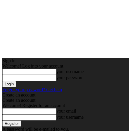
Sign in
Welcome! Log into your account
your username
your password
Forgot your password? Get help
Create an account
Create an account
Welcome! Register for an account
your email
your username
A password will be e-mailed to you.