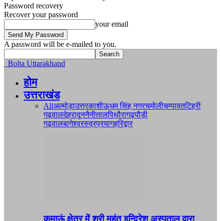
Password recovery
Recover your password
your email
A password will be e-mailed to you.
Bolta Uttarakhand
होम
उत्तराखंड
All
अल्मोड़ा
उत्तरकाशी
ऊधम सिंह नगर
चमोली
चम्पावत
टिहरी
गढ़वाल
देहरादून
नैनीताल
पिथौरागढ़
पौड़ी
गढ़वाल
बागेश्वर
रुद्रप्रयाग
हरिद्वार
कुमाऊं क्षेत्र में श्री महंत इन्दिरेश अस्पताल द्वारा