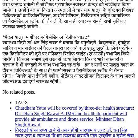
तथा जनपद चमोली में जोशीमठ प्राथमिक स्वास्थ्य केन्द्र को उच्चीकृत किया
जायेगा। उन्होंने बताया कि इन अस्पतालों में चार धाम यात्रा के दृष्टिगत विशेषज्ञ
चिकित्सकों कार्डियोलॉजिस्ट, आर्थोपेडिशियन, फिजिशयन सहित फार्मासिस्ट
एवं पैरामेडिकल स्टॉफ की तैनाती के साथ ही स्वास्थ्य संबंधी सभी सुविधाएं
उपलब्ध कराई जायेंगी।
*पैदल यात्रा मार्गों पर बनेंगे मेडिकल रिलीफ प्वाइंट*
स्वास्थ्य मंत्री डॉ. धन सिंह रावत ने बताया कि यमुनोत्री, केदारनाथ, हेमकुंड
साहिब व मानसरोवर की पैदल यात्रा पर जाने वाले श्रद्धालुओं के लिये प्रत्येक
एक किलोमीटर की दूरी पर मेडिकल रिलीफ प्वाइंट (एमआरपी) स्थापित किये
जायेंगे। जिनका निर्माण इस तरह से किया जायेगा कि वह भारी बर्फबारी व
बरसात में भी मजबूती के साथ स्थापित रह सके। इन स्थानों पर यात्रा काल के
दौरान चिकित्सकों के साथ ही फार्मासिस्ट व पैरामेडिकल स्टॉफ भी तैनात
रहेगा। जिनके पास ईसीजी मशीन, पोर्टेबल आक्टसीजन सिलेंडर के साथ जरूरी
जीवनरक्षक दवाईयां उपलब्ध रहेंगी।
No related posts.
TAGS
Chardham Yatra will be covered by three-tier health structure:
Dr. Dhan Singh Rawat AIIMS and health department will
provide air ambulance and drone service: Minister Dhan
Singh Rawat
त्रिस्तरीय स्वास्थ्य ढांचे से कवर होगी चारधाम यात्राः डॉ. धन सिंह
रावत एम्स व स्वास्थ्य विभाग उपलब्ध करायेंगे एयर एम्बुलेंस व ड्रोन सेवा