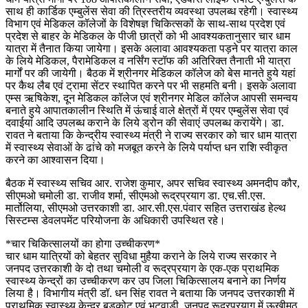
साथ ही कार्डिक एम्बुलेंस सेवा की त्रिस्तरीय व्यवस्था उपलब्ध रहेगी। स्वास्थ्य
विभाग एवं मेडिकल कॉलेजों के विशेषज्ञ चिकित्सकों के साथ-साथ प्रदेश एवं
प्रदेश से बाहर के मेडिकल के पीजी छात्रों को भी आवश्यकतानुसार चार धाम
यात्रा में तैनात किया जायेगा। इसके अलावा आवश्यकता पड़ने पर यात्रा काल
के लिये मेडिकल, पैरामेडिकल व नर्सिंग स्टॉफ की अतिरिक्त तैनाती भी यात्रा
मार्गों पर की जायेगी। बैठक में श्रीनगर मेडिकल कॉलेज को बेस मानते हुये यहां
पर कैथ लैब एवं ट्रामा सेंटर स्थापित करने पर भी सहमति बनी। इसके अलावा
एम्स ऋषिकेश, दून मेडिकल कॉलेज एवं श्रीनगर मेडिल कॉलेज आपसी समन्वय
बनाते हुये आपातकालीन स्थिति में ऊंचाई वाले क्षेत्रों में एयर एम्बुलेंस सेवा एवं
दवाईयां आदि उपलब्ध कराने के लिये ड्रोन की सेवाएं उपलब्ध करायेंगे। डा.
रावत ने बताया कि केन्द्रीय स्वास्थ्य मंत्री ने राज्य सरकार को चार धाम यात्रा
में स्वास्थ्य सेवाओं के ढांचे को मजबूत करने के लिये पर्याप्त धन राशि स्वीकृत
करने का आश्वासन दिया।
बैठक में स्वास्थ्य सचिव आर. राजेश कुमार, अपर सचिव स्वास्थ्य अमनदीप कौर,
सीएमओ चमोली डा. राजीव शर्मा, सीएमओ रूद्रप्रयाग डा. एच.सी.एस.
मार्तोलिया, सीएमओ उत्तरकाशी डा. आर.सी.एस.पंवार सहित उत्तराखंड हेल्थ
सिस्टम्स डेवलपमेंट परियोजना के अधिकारी उपस्थित रहे।
*चार चिकित्सालयों का होगा उच्चीकरण*
चार धाम यात्रियों को बेहतर सुविधा मुहैया कराने के लिये राज्य सरकार ने
जनपद उत्तरकाशी के दो तथा चमोली व रूद्रप्रयाग के एक-एक प्राथमिक
स्वास्थ्य केन्द्रों का उच्चीकरण कर उप जिला चिकित्सालय बनाने का निर्णय
लिया है। विभागीय मंत्री डॉ. धन सिंह रावत ने बताया कि जनपद उत्तरकाशी में
प्राथमिक स्वास्थ्य केन्द्र बड़कोट एवं भटवाडी, जनपद रूद्रप्रयाग में ऊखीमठ