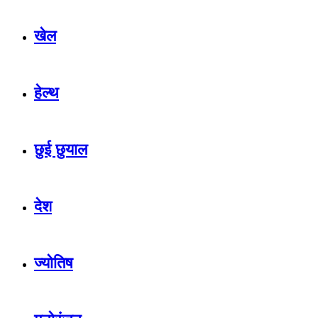
खेल
हेल्थ
छुई छुयाल
देश
ज्योतिष