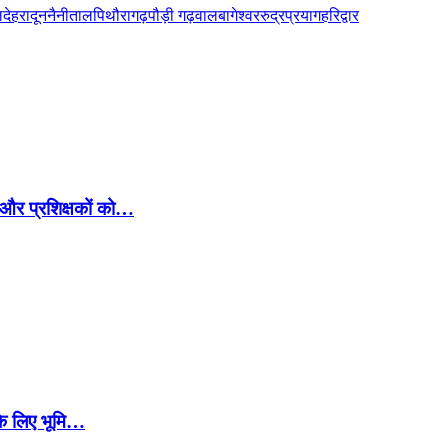
ल
देहरादून
नैनीताल
पिथौरागढ़
पौड़ी गढ़वाल
बागेश्वर
रुद्रप्रयाग
हरिद्वार
 और प्रशिक्षकों को…
स के लिए भूमि…