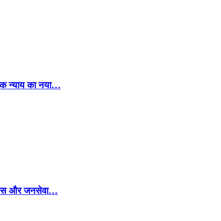
िक न्याय का नया…
े विकास और जनसेवा…