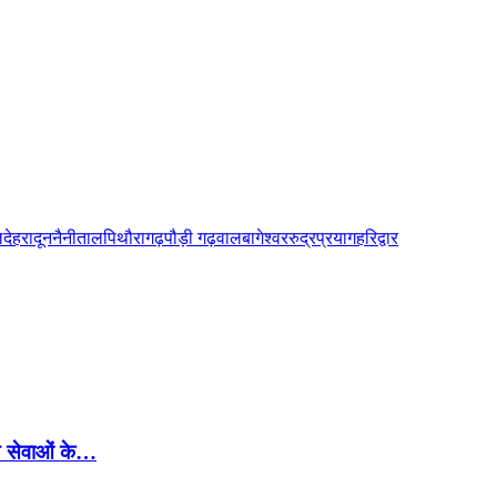
ल
देहरादून
नैनीताल
पिथौरागढ़
पौड़ी गढ़वाल
बागेश्वर
रुद्रप्रयाग
हरिद्वार
्थ्य सेवाओं के…