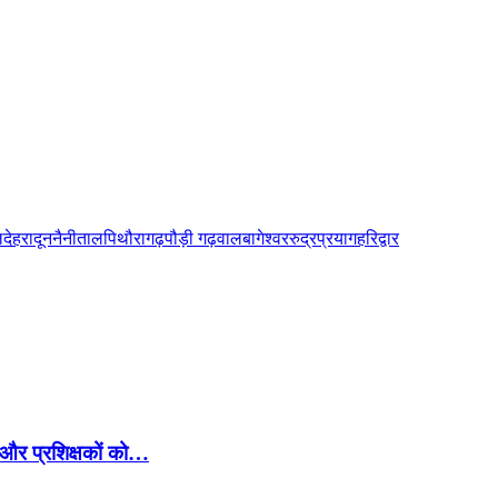
ल
देहरादून
नैनीताल
पिथौरागढ़
पौड़ी गढ़वाल
बागेश्वर
रुद्रप्रयाग
हरिद्वार
 और प्रशिक्षकों को…