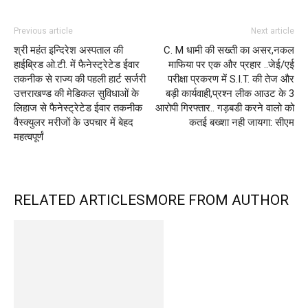
Previous article
Next article
श्री महंत इन्दिरेश अस्पताल की
C. M धामी की सख्ती का असर,नकल
हाईब्रिड ओ.टी. में फैनेस्ट्रेटेड ईवार
माफिया पर एक और प्रहार ..जेई/एई
तकनीक से राज्य की पहली हार्ट सर्जरी
परीक्षा प्रकरण में S.I.T. की तेज और
उत्तराखण्ड की मेडिकल सुविधाओं के
बड़ी कार्यवाही,प्रश्न लीक आउट के 3
लिहाज से फैनेस्ट्रेटेड ईवार तकनीक
आरोपी गिरफ्तार.. गड़बडी करने वालो को
वैस्क्युलर मरीजों के उपचार में बेहद
कतई बख्शा नही जायगा: सीएम
महत्वपूर्णं
RELATED ARTICLES
MORE FROM AUTHOR