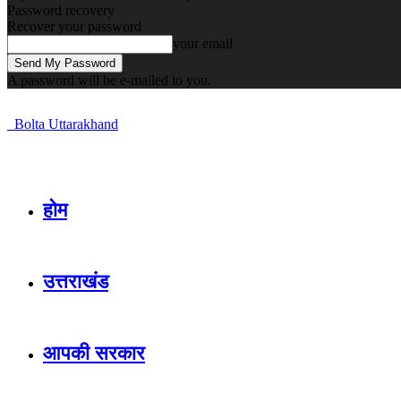
Password recovery
Recover your password
your email
A password will be e-mailed to you.
Bolta Uttarakhand
होम
उत्तराखंड
आपकी सरकार