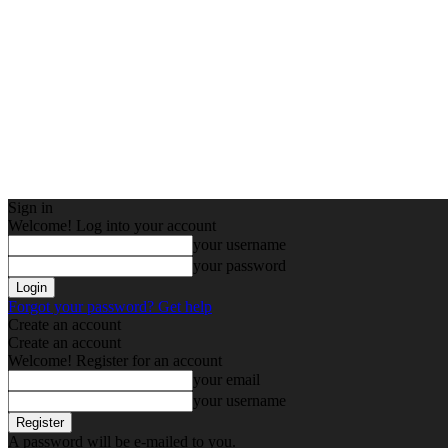
Sign in
Welcome! Log into your account
your username
your password
Forgot your password? Get help
Create an account
Create an account
Welcome! Register for an account
your email
your username
A password will be e-mailed to you.