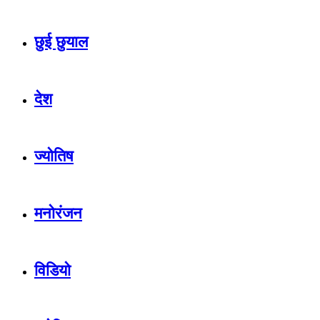
छुई छुयाल
देश
ज्योतिष
मनोरंजन
विडियो