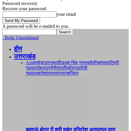
Password recovery
Recover your password
your email
A password will be e-mailed to you.
Bolta Uttarakhand
होम
उत्तराखंड
All
अल्मोड़ा
उत्तरकाशी
ऊधम सिंह नगर
चमोली
चम्पावत
टिहरी
गढ़वाल
देहरादून
नैनीताल
पिथौरागढ़
पौड़ी
गढ़वाल
बागेश्वर
रुद्रप्रयाग
हरिद्वार
कुमाऊं क्षेत्र में श्री महंत इन्दिरेश अस्पताल द्वारा