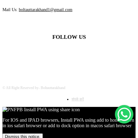
Mail Us:
boltauttarakhand1@gmail.com
FOLLOW US
© All Right Reserved by- Boltauttarakhand
संपर्क करें
For IOS and IPAD browsers, Install PWA using add to home screen
in ios safari browser or add to dock option in macos safari browser
Dismiss this notice.