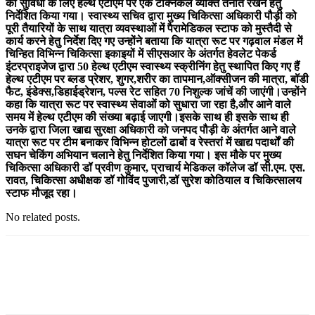
की सुविधा के लिए हेल्थ एटीएम पर एक टेक्निकल व्यक्ति तैनात रखने हेतु
निर्देशित किया गया। स्वास्थ्य सचिव द्वारा मुख्य चिकित्सा अधिकारी पौड़ी को
पूरी तैयारियों के साथ यात्रा व्यवस्थाओं में पैरामेडिकल स्टाफ को मुस्तैदी से
कार्य करने हेतु निर्देश दिए गए उन्होंने बताया कि यात्रा रूट पर गढ़वाल मंडल में
चिन्हित विभिन्न चिकित्सा इकाइयों में सीएसआर के अंतर्गत हेवलेट पेकर्ड
इंटरप्राइजेज द्वारा 50 हेल्थ एटीएम स्वास्थ्य स्क्रीनिंग हेतु स्थापित किए गए हैं
हेल्थ एटीएम पर ब्लड प्रेशर, शुगर,शरीर का तापमान,ऑक्सीजन की मात्रा, बॉडी
फैट, इंडेक्स,डिहाईड्रेशन, पल्स रेट सहित 70 निशुल्क जांचें की जाएंगी।उन्होंने
कहा कि यात्रा रूट पर स्वास्थ्य सेवाओं को सुधारा जा रहा है,और आने वाले
समय में हेल्थ एटीएम की संख्या बढ़ाई जाएगी।इसके साथ ही इसके साथ ही
उनके द्वारा जिला खाद्य सुरक्षा अधिकारी को जनपद पौड़ी के अंतर्गत आने वाले
यात्रा रूट पर टीम बनाकर विभिन्न होटलों ढाबों व रेस्तरां में खाद्य पदार्थों की
सघन चेकिंग अभियान चलाने हेतु निर्देशित किया गया। इस मौके पर मुख्य
चिकित्सा अधिकारी डॉ प्रवीण कुमार, प्राचार्य मेडिकल कॉलेज डॉ सी.एम. एस.
रावत, चिकित्सा अधीक्षक डॉ गोविंद पुजारी,डॉ सुरेश कोठियाल व चिकित्सालय
स्टाफ मौजूद रहा।
No related posts.