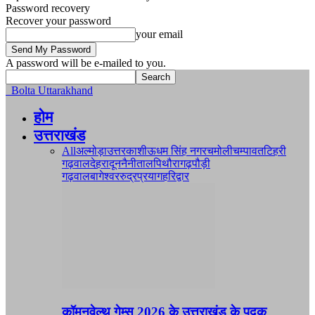
Password recovery
Recover your password
your email
A password will be e-mailed to you.
Bolta Uttarakhand
होम
उत्तराखंड
All
अल्मोड़ा
उत्तरकाशी
ऊधम सिंह नगर
चमोली
चम्पावत
टिहरी
गढ़वाल
देहरादून
नैनीताल
पिथौरागढ़
पौड़ी
गढ़वाल
बागेश्वर
रुद्रप्रयाग
हरिद्वार
कॉमनवेल्थ गेम्स 2026 के उत्तराखंड के पदक