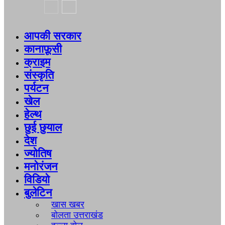
आपकी सरकार
कानाफ़ूसी
क्राइम
संस्कृति
पर्यटन
खेल
हेल्थ
छुई छुयाल
देश
ज्योतिष
मनोरंजन
विडियो
बुलेटिन
खास खबर
बोलता उत्तराखंड