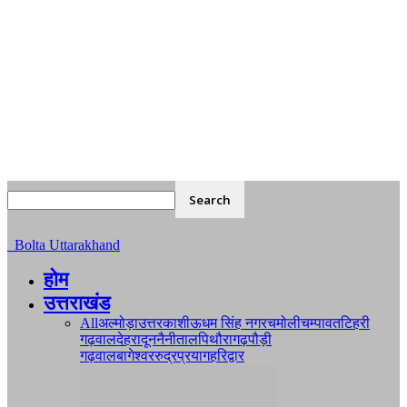
Bolta Uttarakhand
होम
उत्तराखंड
All
अल्मोड़ा
उत्तरकाशी
ऊधम सिंह नगर
चमोली
चम्पावत
टिहरी
गढ़वाल
देहरादून
नैनीताल
पिथौरागढ़
पौड़ी
गढ़वाल
बागेश्वर
रुद्रप्रयाग
हरिद्वार