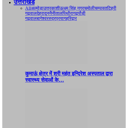
उत्तराखंड
All
अल्मोड़ा
उत्तरकाशी
ऊधम सिंह नगर
चमोली
चम्पावत
टिहरी
गढ़वाल
देहरादून
नैनीताल
पिथौरागढ़
पौड़ी
गढ़वाल
बागेश्वर
रुद्रप्रयाग
हरिद्वार
कुमाऊं क्षेत्र में श्री महंत इन्दिरेश अस्पताल द्वारा
स्वास्थ्य सेवाओं के…