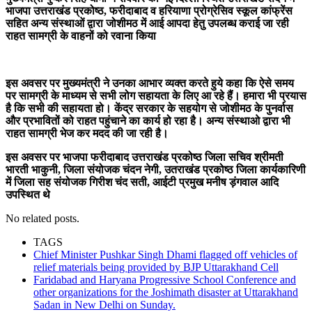
भाजपा उत्तराखंड प्रकोष्ठ, फरीदाबाद व हरियाणा प्रोग्रेसिव स्कूल कांफ्रेंस
सहित अन्य संस्थाओं द्वारा जोशीमठ में आई आपदा हेतु उपलब्ध कराई जा रही
राहत सामग्री के वाहनों को रवाना किया
इस अवसर पर मुख्यमंत्री ने उनका आभार व्यक्त करते हुये कहा कि ऐसे समय
पर सामग्री के माध्यम से सभी लोग सहायता के लिए आ रहे हैं। हमारा भी प्रयास
है कि सभी की सहायता हो। केंद्र सरकार के सहयोग से जोशीमठ के पुनर्वास
और प्रभावितों को राहत पहुंचाने का कार्य हो रहा है। अन्य संस्थाओ द्वारा भी
राहत सामग्री भेज कर मदद की जा रही है।
इस अवसर पर भाजपा फरीदाबाद उत्तराखंड प्रकोष्ठ जिला सचिव श्रीमती
भारती भाकुनी, जिला संयोजक चंदन नेगी, उतराखंड प्रकोष्ठ जिला कार्यकारिणी
में जिला सह संयोजक गिरीश चंद सती, आईटी प्रमुख मनीष ड़ंगवाल आदि
उपस्थित थे
No related posts.
TAGS
Chief Minister Pushkar Singh Dhami flagged off vehicles of
relief materials being provided by BJP Uttarakhand Cell
Faridabad and Haryana Progressive School Conference and
other organizations for the Joshimath disaster at Uttarakhand
Sadan in New Delhi on Sunday.