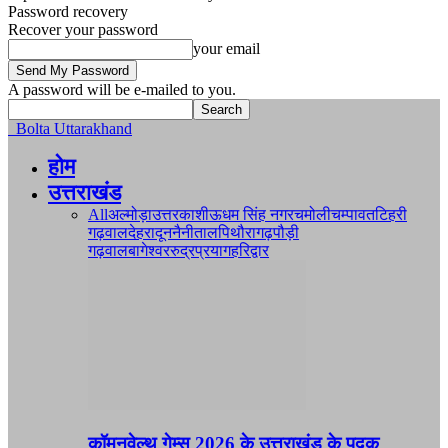
Password recovery
Recover your password
your email
A password will be e-mailed to you.
Bolta Uttarakhand
होम
उत्तराखंड
All
अल्मोड़ा
उत्तरकाशी
ऊधम सिंह नगर
चमोली
चम्पावत
टिहरी
गढ़वाल
देहरादून
नैनीताल
पिथौरागढ़
पौड़ी
गढ़वाल
बागेश्वर
रुद्रप्रयाग
हरिद्वार
कॉमनवेल्थ गेम्स 2026 के उत्तराखंड के पदक