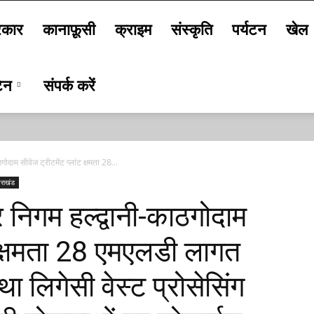
कार
कानाफ़ूसी
क्राइम
संस्कृति
पर्यटन
खेल
टिन
संपर्क करें
ठगोदाम सीवेज ट्रीटमेंट प्लांट क्षमता 28...
तराखंड
र निगम हल्द्वानी-काठगोदाम
ंट क्षमता 28 एमएलडी लागत
लिगेसी वेस्ट प्रोसेसिंग