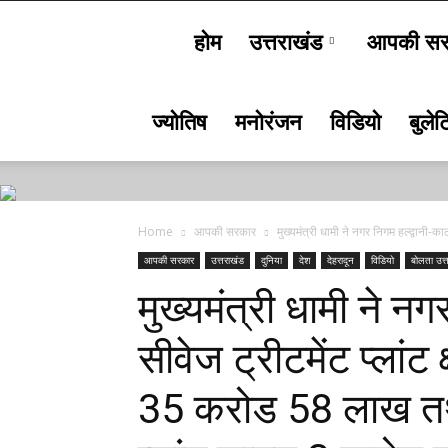
होम
उत्तराखंड
आपकी सर
Bolta
ज्योतिष
मनोरंजन
विडियो
बुले
Uttarakhand
Home
आपकी सरकार
मुख्यमंत्री धामी ने नगर निगम हल्द्वानी-का
आपकी सरकार
उत्तराखंड
दुनिया
देश
देहरादून
विडियो
बोलता उत्
मुख्यमंत्री धामी ने नग
सीवेज ट्रीटमेंट प्ला
35 करोड 58 लाख तथा 