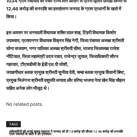
1034 ग्राम पंचायतों को पंचम राज्य वित्त आयोग से प्राप्त द्वितीय छमाही किस्त रू
12.46 करोड़ की धनराशि का हस्तांतरण जनपद के ग्राम प्रधानों के खाते में
किया।
इस अवसर पर धनसाली विधायक शक्ति लाल शाह, टिहरी विधायक किशोर
उपाध्याय, प्रतापनगर विधायक विक्रम सिंह नेगी, जिला पंचायत अध्यक्ष श्रीमती
सोना सजवाण, नगर पालिका अध्यक्ष श्रीमती सीमा, भाजपा जिलाध्यक्ष राजेश
नौटियाल, जिला महामंत्री उदय रावत, राजेन्द्र जुयाल, जिलाधिकारी सौरभ
गहरवार, टीएचडीसी के ईडी एल.पी जोशी,
जाखणीधार ब्लाक प्रमुख श्रीमती सुनीता देवी, चम्बा ब्लाक प्रमुख शिवानी बिष्ट,
प्रमुख भिलंगना श्रीमती वशुमति धणाता और वरिष्ठ भाजपा नेता खेम सिंह चौहान
सहित अनेक लोग मौजूद थे।
No related posts.
TAGS
अधिकारियों की लगाई क्लास महाराज ने जनपद को दी 14 करोड़ की सौगात 12.46 करोड़ की धनराशि
ग्राम पंचायतों के खाते में की ट्रांसफर