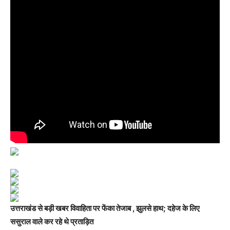
उत्तराखंड से बड़ी खबर
विवाहिता पर फेंका
तेजाब , झुलसे हाथ; दहेज के लिए
ससुराल वाले कर रहे थे प्रताड़ि‍त