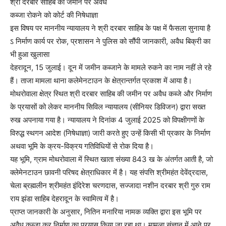
श्री दरबार साहिब की जमीन पर अवैध
कब्जा रोकने को कोर्ट की निषेधाज्ञा
इस विषय पर माननीय न्यायालय ने श्री दरबार साहिब के पक्ष में फैसला सुनाया है
ऽ निर्माण कार्य पर रोक, प्रशासन ने पुलिस को सौंपी जानकारी, अवैध बिक्री का
भी हुआ खुलासा
देहरादून, 15 जुलाई। दून में जमीन कब्जाने के मामले रुकने का नाम नहीं ले रहे
हैं। ताजा मामला थाना कलेमेनटाउन के क्षेत्रान्तर्गत प्रकाश में आया है।
मोथरोवाला क्षेत्र स्थित श्री दरबार साहिब की जमीन पर अवैध कब्जे और निर्माण
के प्रयासों को लेकर माननीय सिविल न्यायालय (सीनियर डिविजन) द्वारा सख्त
रुख अपनाया गया है। न्यायालय ने दिनांक 4 जुलाई 2025 को विपक्षीगणों के
विरुद्ध स्थगन आदेश (निषेधाज्ञा) जारी करते हुए उन्हें किसी भी प्रकार के निर्माण
अथवा भूमि के क्रय-विक्रय गतिविधियों से रोक दिया है।
यह भूमि, ग्राम मोथरोवाला में स्थित खाता संख्या 843 ख के अंतर्गत आती है, जो
क्लेमेनटाउन छावनी परिषद क्षेत्राधिकार में है। यह संपत्ति श्रीमहंत देवेंद्रदास,
चेला ब्रह्मलीन श्रीमहंत इंदिरेश चरणदास, सज्जादा नशीन दरबार श्री गुरु राम
राय झंडा साहिब देहरादून के स्वामित्व में है।
प्राप्त जानकारी के अनुसार, नितिन मनारिया नामक व्यक्ति द्वारा इस भूमि पर
अवैध कब्जा कर निर्माण का प्रयास किया जा रहा था। मामला संज्ञान में आने पर