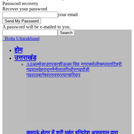
Password recovery
Recover your password
your email
A password will be e-mailed to you.
Bolta Uttarakhand
होम
उत्तराखंड
All
अल्मोड़ा
उत्तरकाशी
ऊधम सिंह नगर
चमोली
चम्पावत
टिहरी
गढ़वाल
देहरादून
नैनीताल
पिथौरागढ़
पौड़ी
गढ़वाल
बागेश्वर
रुद्रप्रयाग
हरिद्वार
कुमाऊं क्षेत्र में श्री महंत इन्दिरेश अस्पताल द्वारा