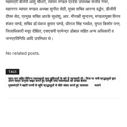
महामंत्री बीजेपी आशु चौधरी, व्यापार मण्डल प्रदेश उपाध्यक्ष संजीव नेयर,
महानगर व्यापार मण्डल अध्यक्ष सुनील सेठी, मुख्य सचिव आनन्द वर्द्धन, डीजीपी
दीपम सेठ, प्रमुख सचिव आरके सुधांशु, आर. मीनाक्षी सुन्दरम्, मण्डलायुक्त विनय
शंकर पाण्डे, सचिव डॉ.पंकज कुमार पाण्डे, धीराज सिंह गर्ब्याल, युगल किशोर पन्त,
जिलाधिकारी मयूर दीक्षित, एसएसपी प्रमेन्द्र डोबाल सहित अन्य अधिकारी व
जनप्रतिनिधि आदि उपस्थित थे।
No related posts.
TAGS
खान-पान सहित विभिन्न व्यवस्थाओं तथा सुविधाओं के बारे में जानकारी ली। जिस पर सभी श्रद्धालुओं द्वारा
अपने यात्रा अनुभव साझा करते हुए देवभूमि तथा व्यवस्थाओं को अच्छा बताया
मुख्यमंत्री ने बाहरी राज्यों से पहुॅचे श्रद्धालुओं से सीधे संवाद करते हुए यातायात
रूकने