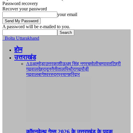
Password recovery
Recover your password
your email
A password will be e-mailed to you.
Bolta Uttarakhand
होम
उत्तराखंड
All
अल्मोड़ा
उत्तरकाशी
ऊधम सिंह नगर
चमोली
चम्पावत
टिहरी
गढ़वाल
देहरादून
नैनीताल
पिथौरागढ़
पौड़ी
गढ़वाल
बागेश्वर
रुद्रप्रयाग
हरिद्वार
कॉमनवेल्थ गेम्स 2026 के उत्तराखंड के पदक