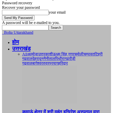
Password recovery
Recover your password
your email
A password will be e-mailed to you.
Bolta Uttarakhand
होम
उत्तराखंड
All
अल्मोड़ा
उत्तरकाशी
ऊधम सिंह नगर
चमोली
चम्पावत
टिहरी
गढ़वाल
देहरादून
नैनीताल
पिथौरागढ़
पौड़ी
गढ़वाल
बागेश्वर
रुद्रप्रयाग
हरिद्वार
कुमाऊं क्षेत्र में श्री महंत इन्दिरेश अस्पताल द्वारा