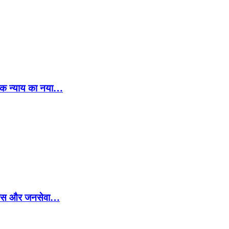
िक न्याय का नया…
े विकास और जनसेवा…