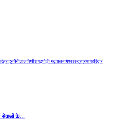
ल
देहरादून
नैनीताल
पिथौरागढ़
पौड़ी गढ़वाल
बागेश्वर
रुद्रप्रयाग
हरिद्वार
्थ्य सेवाओं के…