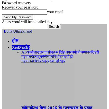
Password recovery
Recover your password
your email
A password will be e-mailed to you.
Bolta Uttarakhand
होम
उत्तराखंड
All
अल्मोड़ा
उत्तरकाशी
ऊधम सिंह नगर
चमोली
चम्पावत
टिहरी
गढ़वाल
देहरादून
नैनीताल
पिथौरागढ़
पौड़ी
गढ़वाल
बागेश्वर
रुद्रप्रयाग
हरिद्वार
कॉमनवेल्थ गेम्स 2026 के उत्तराखंड के पदक