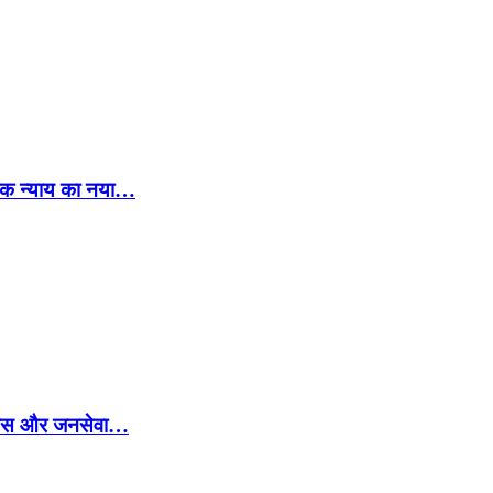
िक न्याय का नया…
े विकास और जनसेवा…