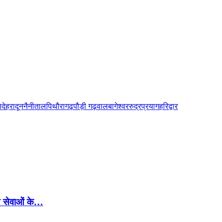
ल
देहरादून
नैनीताल
पिथौरागढ़
पौड़ी गढ़वाल
बागेश्वर
रुद्रप्रयाग
हरिद्वार
्थ्य सेवाओं के…