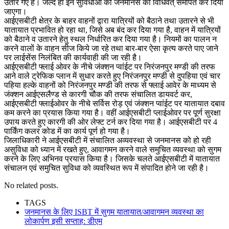
उतारे गए हैं। जल्द ही इन सुविधाओं को जनमानस को विधिवत् समर्पित कर दिया
जाएगा।
आईएसबीटी क्षेत्र के बाहर वाहनों द्वारा यात्रियों को बैठाने तथा उतारने से भी
यातायात प्रभावित हो रहा था, जिसे अब बंद कर दिया गया है, वाहन में यात्रियों
को बैठाने व उतारने हेतु स्थल निर्धारित कर दिया गया है। नियमों का पालन न
करने वालों के वाहन सीज किये जा रहे तथा बार-बार ऐसा कृत्य करते पाए जाने
पर लाईसेंस निलंबित की कार्यवाही की जा रही है।
आईएसबीटी फ्लाई ओवर के नीचे जंक्शन प्वांईट पर निरंजनपुर मण्डी की तरफ
आने वाले ट्रेफिक प्लान में सुधार करते हुए निरंजनपुर मण्डी से दुपहिया एवं चार
पहिया हल्के वाहनों को निरंजनपुर मण्डी की तरफ से फ्लाई आवेर के माध्यम से
जंक्शन आईएसलैण्ड से कारगी चौक की तरफ संचालित डायवर्ट कर,
आईएसबीटी फ्लाईओवर के नीचे सर्विस रोड़ एवं जंक्शन प्वांईट पर यातायात दबाव
कम करने का प्रयास किया गया है। वहीं आईएसबीटी प्लाईओवर पर पूर्ण सुरक्षा
उपाय करते हुए कारगी की ओर लेफ्ट टर्न कर दिया गया है। आईएसबीटी पर 4
पार्किंग कलर कोड में का कार्य पूर्ण हो गया है।
जिलाधिकारी ने आईएसबीटी में संचालित अव्यवस्था से जनमानस को हो रही
असुविधा को ध्यान में रखते हुए, आवागमन करने वाले समुचित व्यवस्था को सुगम
करने के लिए अभिनव प्रयास किया है। जिसके चलते आईएसबीटी में यातायात
संचालन एवं समुचित सुविधा को व्यवस्थित रूप में संपादित होने जा रही है।
No related posts.
TAGS
जनमानस के लिए ISBT में सुगम यातायात/आवागमन व्यवस्था का
लोकार्पण इसी सप्ताह: डीएम