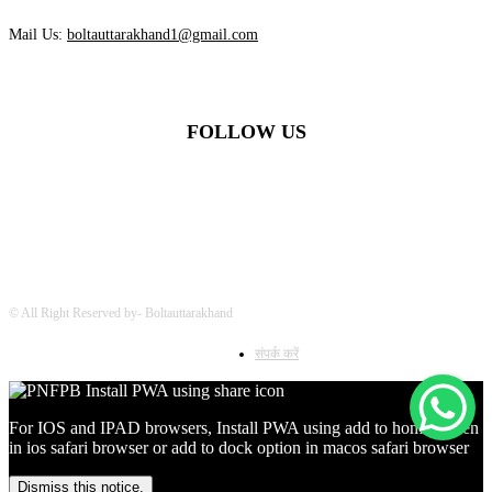
Mail Us:
boltauttarakhand1@gmail.com
FOLLOW US
© All Right Reserved by- Boltauttarakhand
संपर्क करें
For IOS and IPAD browsers, Install PWA using add to home screen
in ios safari browser or add to dock option in macos safari browser
Dismiss this notice.