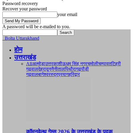
Password recovery
Recover your password
your email
A password will be e-mailed to you.
Bolta Uttarakhand
होम
उत्तराखंड
All
अल्मोड़ा
उत्तरकाशी
ऊधम सिंह नगर
चमोली
चम्पावत
टिहरी
गढ़वाल
देहरादून
नैनीताल
पिथौरागढ़
पौड़ी
गढ़वाल
बागेश्वर
रुद्रप्रयाग
हरिद्वार
कॉमनवेल्थ गेम्स 2026 के उत्तराखंड के पदक