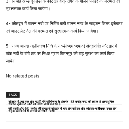
3- सिंचाई खण्ड दुगड्डा के कोटद्वार क्षेत्रातंर्गत के मालन फीडर की मरम्मत एवं
सुरक्षात्मक कार्य किया जायेगा।
4- कोटद्वार में मालन नदी पर निर्मित बायी मालन नहर के साइफन सिल्ट इजेक्टर
एवं आउटलेट वेल की मरम्मत एवं सुरक्षात्मक कार्य किया जायेगा।
5- राज्य आपदा न्यूनीकरण निधि (एस०डी०एम०एफ०) क्षेत्रातंर्गत कोटद्वार में
खोह नदी के बांये तट पर स्थित ग्राम बिशनपुर की बाढ़ सुरक्षा का कार्य किया
जायेगा।
No related posts.
TAGS
कोटद्वार में जहां एक ओर नमामि गंगे परियोजना के अंतर्गत 135 करोड़ रुपए की लागत से अत्याधुनिक
सीवरेज ट्रीटमेंट प्लांट का निर्माण कार्य चल रहा है
वहीं दूसरी ओर 691 करोड़ की लागत से कोटद्वार में चार लेन बाईपास और कोटद्वार-नजीबाबाद डबल लेन
सड़क का निर्माण भी कराया जा रहा है : धामी