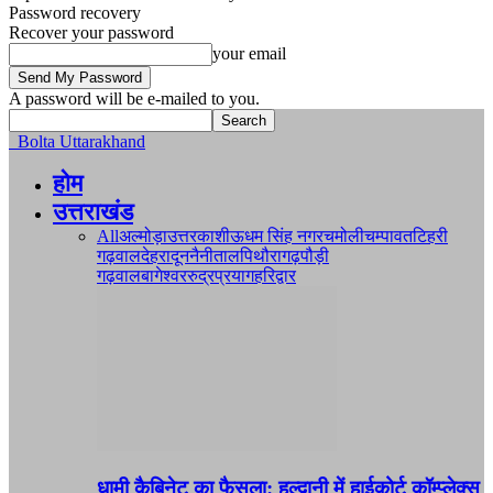
Password recovery
Recover your password
your email
A password will be e-mailed to you.
Bolta Uttarakhand
होम
उत्तराखंड
All
अल्मोड़ा
उत्तरकाशी
ऊधम सिंह नगर
चमोली
चम्पावत
टिहरी
गढ़वाल
देहरादून
नैनीताल
पिथौरागढ़
पौड़ी
गढ़वाल
बागेश्वर
रुद्रप्रयाग
हरिद्वार
धामी कैबिनेट का फैसला: हल्द्वानी में हाईकोर्ट कॉम्प्लेक्स