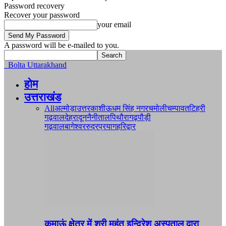
Password recovery
Recover your password
your email
A password will be e-mailed to you.
Bolta Uttarakhand
होम
उत्तराखंड
All
अल्मोड़ा
उत्तरकाशी
ऊधम सिंह नगर
चमोली
चम्पावत
टिहरी
गढ़वाल
देहरादून
नैनीताल
पिथौरागढ़
पौड़ी
गढ़वाल
बागेश्वर
रुद्रप्रयाग
हरिद्वार
कुमाऊं क्षेत्र में श्री महंत इन्दिरेश अस्पताल द्वारा