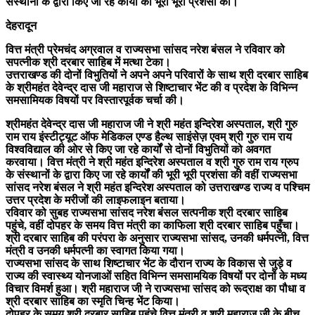
संस्थानों के द्वारा किए जा रहे कार्यों की भूरी भूरी प्रशंसा की।
देहरादून
वित्त मंत्री प्रेमचंद अग्रवाल व राज्यसभा सांसद नरेश बंसल ने रविवार को
सपत्नीक श्री दरबार साहिब में मत्था टेका।
उत्तराखण्ड की दोनों विभुतियों ने अपने अपने परिवारों के साथ श्री दरबार साहिब
के श्रीमहंत देवेन्द्र दास जी महाराज से शिष्टाचार भेंट की व प्रदेश के विभिन्न
समसामियक विषयों पर विस्तारपूर्वक चर्चा की।
श्रीमहंत देवेन्द्र दास जी महाराज जी ने श्री महंत इन्दिरेश अस्पताल, श्री गुरु
राम राय इंस्टीट्यूट ऑफ मेडिकल एण्ड हैल्थ साइंसेज़ एवम् श्री गुरु राम राय
विश्वविद्याल की ओर से किए जा रहे कार्यों से दोनों विभुतियों को अवगत
करवाया। वित्त मंत्री ने श्री महंत इन्दिरेश अस्पताल व श्री गुरु राम राय ग्रुप
के संस्थानों के द्वारा किए जा रहे कार्यों की भूरी भूरी प्रशंसा की वहीं राज्यसभा
सांसद नरेश बंसल ने श्री महंत इन्दिरेश अस्पताल को उत्तराखण्ड राज्य व पश्चिम
उत्तर प्रदेश के मरीजों की लाइफलाइन बताया।
रविवार को सुबह राज्यसभा सांसद नरेश बंसल सत्पनीक श्री दरबार साहिब
पहुंचे, वहीं दोपहर के समय वित्त मंत्री का काफिला श्री दरबार साहिब पहुँचा।
श्री दरबार साहिब की परंपरा के अनुसार राज्यसभा सांसद, उनकी धर्मपत्नी, वित्त
मंत्री व उनकी धर्मपत्नी का स्वागत किया गया।
राज्यसभा सांसद के साथ शिष्टाचार भेंट के दौरान राज्य के विकास से जुड़े व
राज्य की स्वास्थ्य योनजाओं सहित विभिन्न समसामयिक विषयों पर दोनों के मध्य
विचार विमर्श हुआ। श्री महाराज जी ने राज्यसभा सांसद को रूद्राक्ष का पौधा व
श्री दरबार साहिब का स्मृति चिन्ह भेंट किया।
दोपहर के समय श्री दरबार साहिब पहुंचे वित्त मंत्री व श्री महाराज जी के बीच