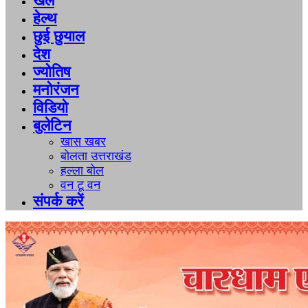
खेल
हेल्थ
छुई छुयाल
देश
ज्योतिष
मनोरंजन
विडियो
बुलेटिन
खास खबर
बोलता उत्तराखंड
हल्ला बोल
वन टू वन
संपर्क करें