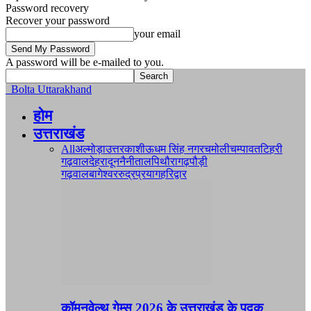
Password recovery
Recover your password
your email
A password will be e-mailed to you.
Bolta Uttarakhand
होम
उत्तराखंड
All
अल्मोड़ा
उत्तरकाशी
ऊधम सिंह नगर
चमोली
चम्पावत
टिहरी
गढ़वाल
देहरादून
नैनीताल
पिथौरागढ़
पौड़ी
गढ़वाल
बागेश्वर
रुद्रप्रयाग
हरिद्वार
कॉमनवेल्थ गेम्स 2026 के उत्तराखंड के पदक