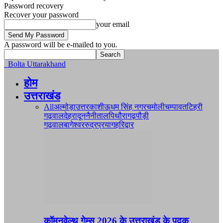
Password recovery
Recover your password
your email
A password will be e-mailed to you.
Bolta Uttarakhand
होम
उत्तराखंड
All
अल्मोड़ा
उत्तरकाशी
ऊधम सिंह नगर
चमोली
चम्पावत
टिहरी
गढ़वाल
देहरादून
नैनीताल
पिथौरागढ़
पौड़ी
गढ़वाल
बागेश्वर
रुद्रप्रयाग
हरिद्वार
कॉमनवेल्थ गेम्स 2026 के उत्तराखंड के पदक