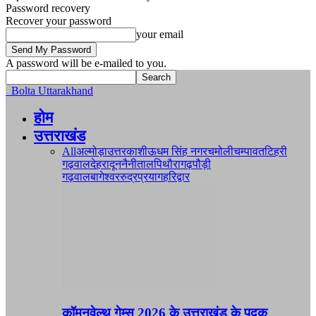
Password recovery
Recover your password
your email
A password will be e-mailed to you.
Bolta Uttarakhand
होम
उत्तराखंड
All
अल्मोड़ा
उत्तरकाशी
ऊधम सिंह नगर
चमोली
चम्पावत
टिहरी
गढ़वाल
देहरादून
नैनीताल
पिथौरागढ़
पौड़ी
गढ़वाल
बागेश्वर
रुद्रप्रयाग
हरिद्वार
कॉमनवेल्थ गेम्स 2026 के उत्तराखंड के पदक