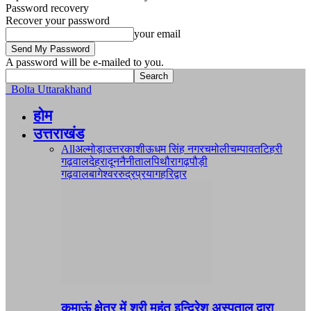
Password recovery
Recover your password
your email
A password will be e-mailed to you.
Bolta Uttarakhand
होम
उत्तराखंड
All
अल्मोड़ा
उत्तरकाशी
ऊधम सिंह नगर
चमोली
चम्पावत
टिहरी
गढ़वाल
देहरादून
नैनीताल
पिथौरागढ़
पौड़ी
गढ़वाल
बागेश्वर
रुद्रप्रयाग
हरिद्वार
कुमाऊं क्षेत्र में श्री महंत इन्दिरेश अस्पताल द्वारा