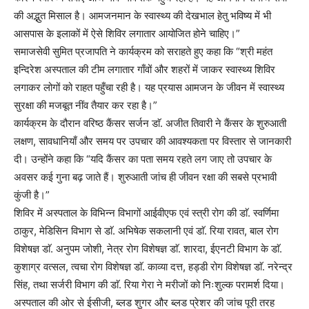
की अद्भुत मिसाल है। आमजनमान के स्वास्थ्य की देखभाल हेतु भविष्य में भी
आसपास के इलाकों में ऐसे शिविर लगातार आयोजित होने चाहिए।”
समाजसेवी सुमित प्रजापति ने कार्यक्रम को सराहते हुए कहा कि “श्री महंत
इन्दिरेश अस्पताल की टीम लगातार गाँवों और शहरों में जाकर स्वास्थ्य शिविर
लगाकर लोगों को राहत पहुँचा रही है। यह प्रयास आमजन के जीवन में स्वास्थ्य
सुरक्षा की मजबूत नींव तैयार कर रहा है।”
कार्यक्रम के दौरान वरिष्ठ कैंसर सर्जन डाॅ. अजीत तिवारी ने कैंसर के शुरुआती
लक्षण, सावधानियाँ और समय पर उपचार की आवश्यकता पर विस्तार से जानकारी
दी। उन्होंने कहा कि “यदि कैंसर का पता समय रहते लग जाए तो उपचार के
अवसर कई गुना बढ़ जाते हैं। शुरुआती जांच ही जीवन रक्षा की सबसे प्रभावी
कुंजी है।”
शिविर में अस्पताल के विभिन्न विभागों आईवीएफ एवं स्त्री रोग की डाॅ. स्वर्णिमा
ठाकुर, मेडिसिन विभाग से डाॅ. अभिषेक सकलानी एवं डाॅ. रिया रावत, बाल रोग
विशेषज्ञ डाॅ. अनुपम जोशी, नेत्र रोग विशेषज्ञ डाॅ. शारदा, ईएनटी विभाग के डाॅ.
कुशाग्र वत्सल, त्वचा रोग विशेषज्ञ डाॅ. काव्या दत्त, हड्डी रोग विशेषज्ञ डाॅ. नरेन्द्र
सिंह, तथा सर्जरी विभाग की डाॅ. रिया गेरा ने मरीजों को निःशुल्क परामर्श दिया।
अस्पताल की ओर से ईसीजी, ब्लड शुगर और ब्लड प्रेशर की जांच पूरी तरह